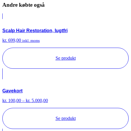
Andre købte også
Scalp Hair Restoration, lugtfri
kr.
699,00
inkl. moms
Se produkt
Gavekort
Prisinterval:
kr.
100,00
–
kr.
5.000,00
kr. 100,00
til
kr. 5.000,00
Se produkt