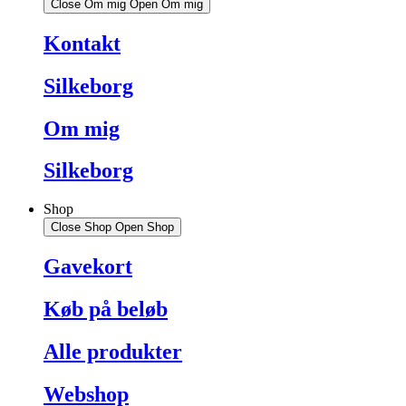
Close Om mig
Open Om mig
Kontakt
Silkeborg
Om mig
Silkeborg
Shop
Close Shop
Open Shop
Gavekort
Køb på beløb
Alle produkter
Webshop